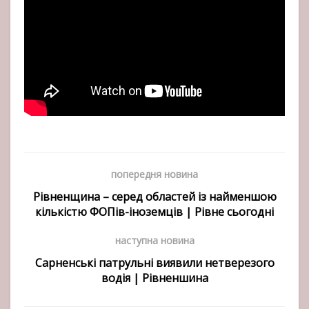
попередня новина
Рівненщина – серед областей із найменшою
кількістю ФОПів-іноземців | Рівне сьогодні
наступна новина
Сарненські патрульні виявили нетверезого
водія | Рівненшина