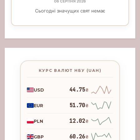
06 СЕРПНЯ 2026
Сьогодні значущих свят немає
КУРС ВАЛЮТ НБУ (UAH)
44.75
USD
₴
51.70
EUR
₴
12.02
PLN
₴
60.26
GBP
₴