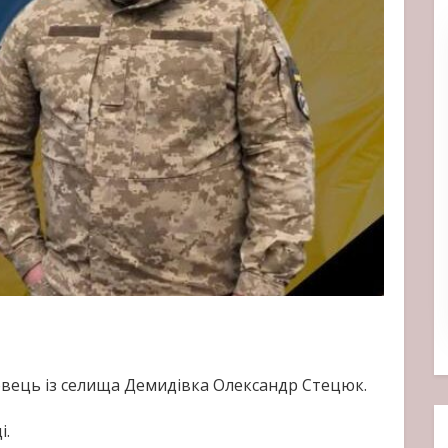
овець із селища Демидівка Олександр Стецюк.
і.