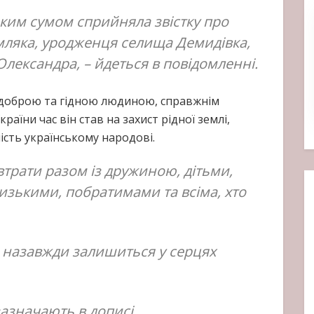
оким сумом сприйняла звістку про
мляка, уродженця селища Демидівка,
лександра, – йдеться в повідомленні.
 доброю та гідною людиною, справжнім
раїни час він став на захист рідної землі,
ість українському народові.
втрати разом із дружиною, дітьми,
изькими, побратимами та всіма, хто
а назавжди залишиться у серцях
зазначають в дописі.