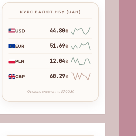
КУРС ВАЛЮТ НБУ (UAH)
44.80
USD
₴
51.69
EUR
₴
12.04
PLN
₴
60.29
GBP
₴
Останнє оновлення: 03:00:30