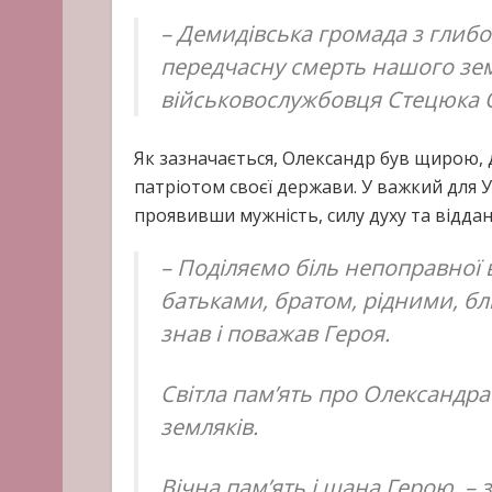
– Демидівська громада з глиб
передчасну смерть нашого зе
військовослужбовця Стецюка О
Як зазначається, Олександр був щирою,
патріотом своєї держави. У важкий для Ук
проявивши мужність, силу духу та віддан
– Поділяємо біль непоправної 
батьками, братом, рідними, бл
знав і поважав Героя.
Світла пам’ять про Олександр
земляків.
Вічна пам’ять і шана Герою, – 