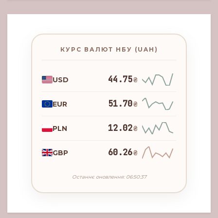
КУРС ВАЛЮТ НБУ (UAH)
44.75
USD
₴
51.70
EUR
₴
12.02
PLN
₴
60.26
GBP
₴
Останнє оновлення: 06:50:37