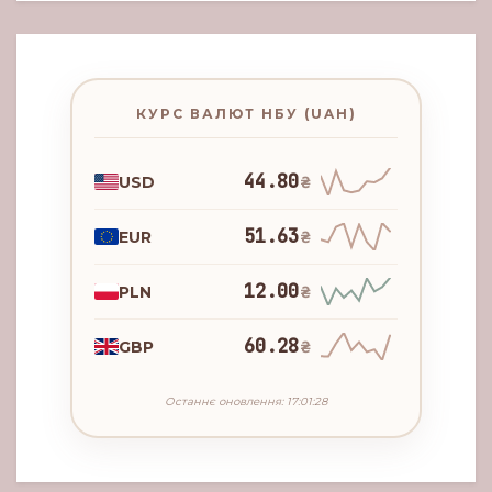
КУРС ВАЛЮТ НБУ (UAH)
44.80
USD
₴
51.63
EUR
₴
12.00
PLN
₴
60.28
GBP
₴
Останнє оновлення: 17:01:28