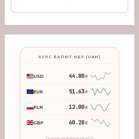
КУРС ВАЛЮТ НБУ (UAH)
44.80
USD
₴
51.63
EUR
₴
12.00
PLN
₴
60.28
GBP
₴
Останнє оновлення: 04:07:32