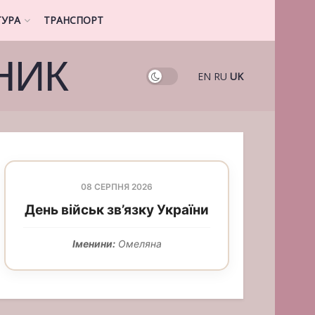
ТУРА
ТРАНСПОРТ
НИК
EN
RU
UK
08 СЕРПНЯ 2026
День військ зв’язку України
Іменини:
Омеляна