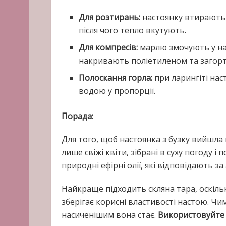
Для розтирань:
настоянку втирають у
після чого тепло вкутують.
Для компресів:
марлю змочують у на
накривають поліетиленом та загор
Полоскання горла:
при ларингіті на
водою у пропорції.
Порада:
Для того, щоб настоянка з бузку вийшл
лише свіжі квіти, зібрані в суху погоду і 
природні ефірні олії, які відповідають за
Найкраще підходить скляна тара, оскільк
зберігає корисні властивості настою. Чи
насиченішим вона стає.
Використовуйте 