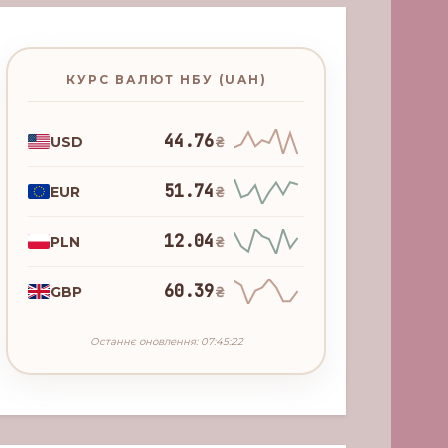
КУРС ВАЛЮТ НБУ (UAH)
44.76
USD
₴
51.74
EUR
₴
12.04
PLN
₴
60.39
GBP
₴
Останнє оновлення: 07:45:22