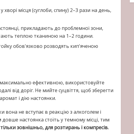
 хворі місця (суглоби, спину) 2–3 рази на день,
стоянці, прикладають до проблемної зони,
тають теплою тканиною на 1–2 години.
стойку обов'язково розводять кип'яченою
а максимально ефективною, використовуйте
подалі від доріг. Не мийте суцвіття, щоб зберегти
 аромат і дію настоянки.
и вона не вступає в реакцію з алкоголем і
м довше настоянка стоїть у темному місці, тим
тільки зовнішньо, для розтирань і компресів.