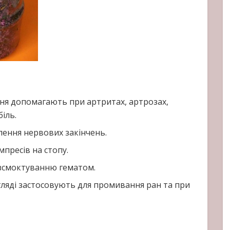
я допомагають при артритах, артрозах,
іль.
ення нервових закінчень.
пресів на стопу.
смоктуванню гематом.
ляді застосовують для промивання ран та при