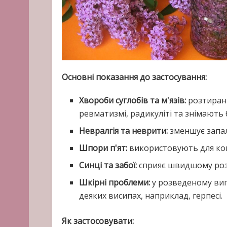
Основні показання до застосування:
Хвороби суглобів та м'язів:
розтиранн
ревматизмі, радикуліті та знімають б
Невралгія та неврити:
зменшує запал
Шпори п'ят:
використовують для ком
Синці та забої:
сприяє швидшому роз
Шкірні проблеми:
у розведеному виг
деяких висипах, наприклад, герпесі.
Як застосовувати: