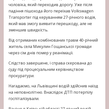
чоловіка, який переходив дорогу. Уже після
падіння пішохода його переїхав Volkswagen
Transporter під керуванням 27-річного водія,
який мав змогу виявити перешкоду, але не
зменшив швидкість.
Від отриманих комбінованих травм 40-річний
житель села Микулин Гощанської громади
через сім днів помер у реанімації.
Слідство завершене, і справа скерована до
суду під процесуальним керівництвом
прокуратури.
Нагадаємо, на Львівщині водій здійснив наїзд
на неповнолітню. Внаслідок ДТП потерпілу
госпіталізували.
Раніше в Київській області 27-річний водій