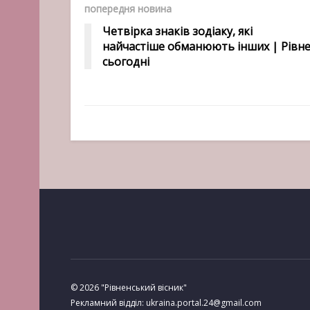
попередня новина
Четвірка знаків зодіаку, які
найчастіше обманюють інших | Рівн
сьогодні
© 2026 "Рівненський вісник"
Рекламний відділ: ukraina.portal.24@gmail.com