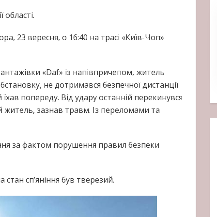
ї області.
ра, 23 вересня, о 16:40 на трасі «Київ-Чоп»
вантажівки «Daf» із напівпричепом, житель
становку, не дотримався безпечної дистанції
й їхав попереду. Від удару останній перекинувся
ий житель, зазнав травм. Із переломами та
ння за фактом порушення правил безпеки
 стан сп’яніння був тверезий.