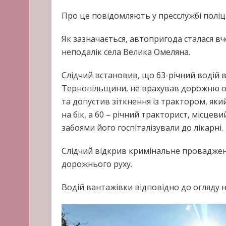
Про це повідомляють у пресслужбі поліці
Як зазначається, автопригода сталася вчо
неподалік села Велика Омеляна.
Слідчий встановив, що 63-річний водій 
Тернопільщини, не врахував дорожню об
та допустив зіткнення із трактором, яки
на бік, а 60 – річний тракторист, місцев
забоями його госпіталізували до лікарні.
Слідчий відкрив кримінальне провадже
дорожнього руху.
Водій вантажівки відповідно до огляду на