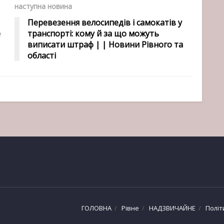
наступна новина
Перевезення велосипедів і самокатів у
е
транспорті: кому й за що можуть
виписати штраф | | Новини Рівного та
області
ГОЛОВНА
Рівне
НАДЗВИЧАЙНЕ
Політ