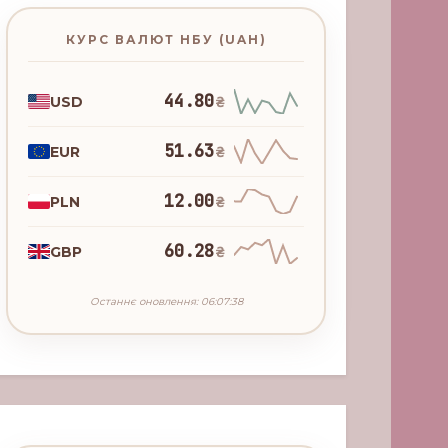
КУРС ВАЛЮТ НБУ (UAH)
44.80
USD
₴
51.63
EUR
₴
12.00
PLN
₴
60.28
GBP
₴
Останнє оновлення: 06:07:38