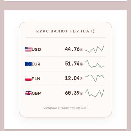
КУРС ВАЛЮТ НБУ (UAH)
44.76
USD
₴
51.74
EUR
₴
12.04
PLN
₴
60.39
GBP
₴
Останнє оновлення: 09:46:57