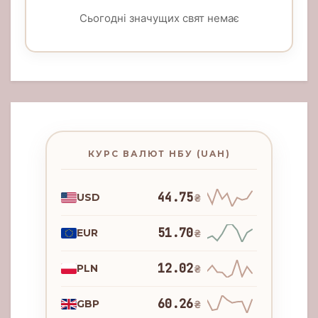
Сьогодні значущих свят немає
КУРС ВАЛЮТ НБУ (UAH)
44.75
USD
₴
51.70
EUR
₴
12.02
PLN
₴
60.26
GBP
₴