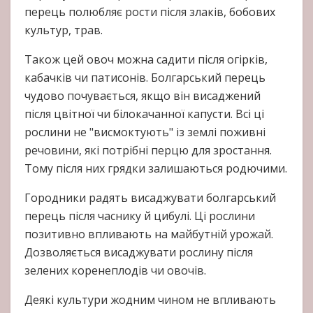
перець полюбляє рости після злаків, бобових
культур, трав.
Також цей овоч можна садити після огірків,
кабачків чи патисонів. Болгарський перець
чудово почувається, якщо він висаджений
після цвітної чи білокачанної капусти. Всі ці
рослини не "висмоктують" із землі поживні
речовини, які потрібні перцю для зростання.
Тому після них грядки залишаються родючими.
Городники радять висаджувати болгарський
перець після часнику й цибулі. Ці рослини
позитивно впливають на майбутній урожай.
Дозволяється висаджувати рослину після
зелених коренеплодів чи овочів.
Деякі культури жодним чином не впливають