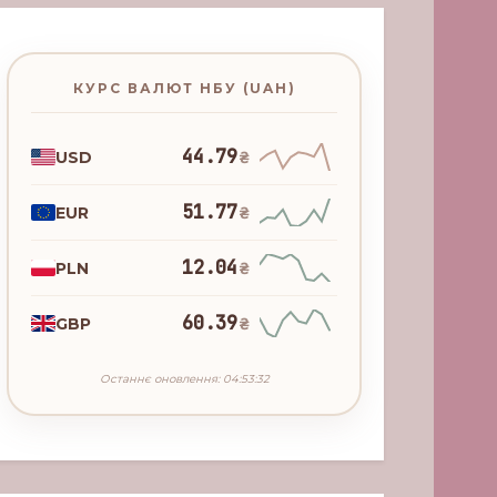
КУРС ВАЛЮТ НБУ (UAH)
44.79
USD
₴
51.77
EUR
₴
12.04
PLN
₴
60.39
GBP
₴
Останнє оновлення: 04:53:32