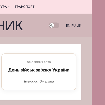
ТУРА
ТРАНСПОРТ
НИК
EN
RU
UK
08 СЕРПНЯ 2026
День військ зв’язку України
Іменини:
Омеляна