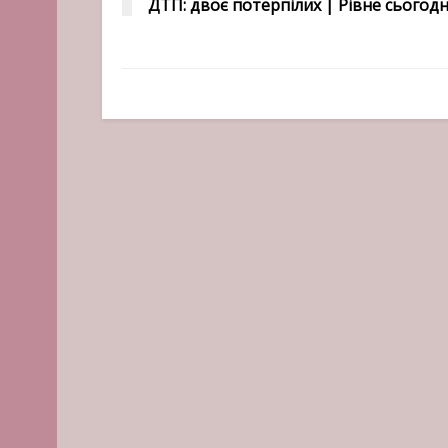
ДТП: двоє потерпілих | Рівне сьогодн