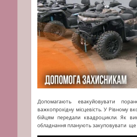
Допомагають евакуйовувати поран
важкопрохідну місцевість. У Рівному вк
бійцям передали квадроцикли. Як ви
обладнання планують закуповувати ще 