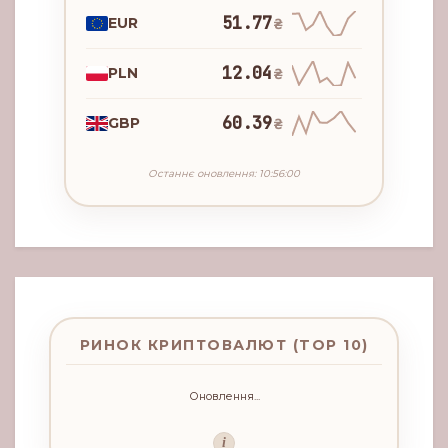
51.77
EUR
₴
12.04
PLN
₴
60.39
GBP
₴
Останнє оновлення: 10:56:00
РИНОК КРИПТОВАЛЮТ (TOP 10)
Оновлення...
i