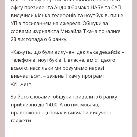
офісу президента Андрія Єрмака НАБУ та САП
вилучили кілька телефонів та ноутбуків, пише
УП з посиланням на джерела. Обшуки за
словами журналіста Михайла Ткача почалися
28 листопада о 6 ранку.
«Кажуть, що були вилучені декілька девайсів –
телефонів, ноутбуків. І, власне, вміст цього
всього, наскільки ми розуміємо наразі
вивчається», – заявив Ткач у програмі
«УП.чат».
За його словами, обшуки тривали із 6 ранку і
приблизно до 14:00. А потім, мовляв,
правоохоронці почали вивчати вилучені
гаджети.