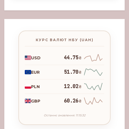
КУРС ВАЛЮТ НБУ (UAH)
44.75
USD
₴
51.70
EUR
₴
12.02
PLN
₴
60.26
GBP
₴
Останнє оновлення: 11:15:32