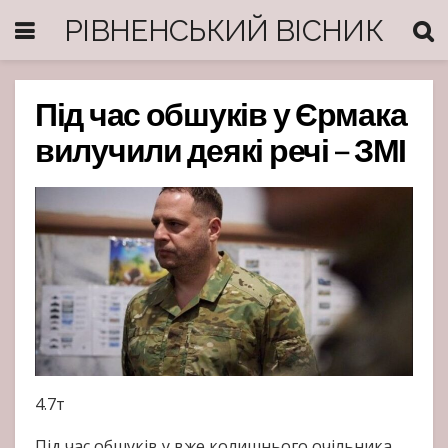
РІВНЕНСЬКИЙ ВІСНИК
Під час обшуків у Єрмака
вилучили деякі речі – ЗМІ
4.7т
Під час обшуків у вже колишнього очільника