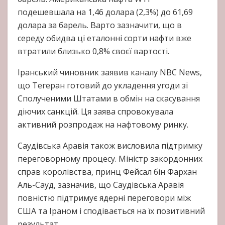
подешевшала на 1,46 долара (2,3%) до 61,69
долара за барель. Варто зазначити, що в
середу обидва ці еталонні сорти нафти вже
втратили близько 0,8% своєї вартості.
Іранський чиновник заявив каналу NBC News,
що Тегеран готовий до укладення угоди зі
Сполученими Штатами в обмін на скасування
діючих санкцій. Ця заява спровокувала
активний розпродаж на нафтовому ринку.
Саудівська Аравія також висловила підтримку
переговорному процесу. Міністр закордонних
справ королівства, принц Фейсал бін Фархан
Аль-Сауд, зазначив, що Саудівська Аравія
повністю підтримує ядерні переговори між
США та Іраном і сподівається на їх позитивний
результат.