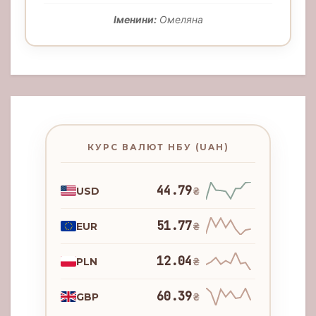
Іменини:
Омеляна
КУРС ВАЛЮТ НБУ (UAH)
44.79
USD
₴
51.77
EUR
₴
12.04
PLN
₴
60.39
GBP
₴