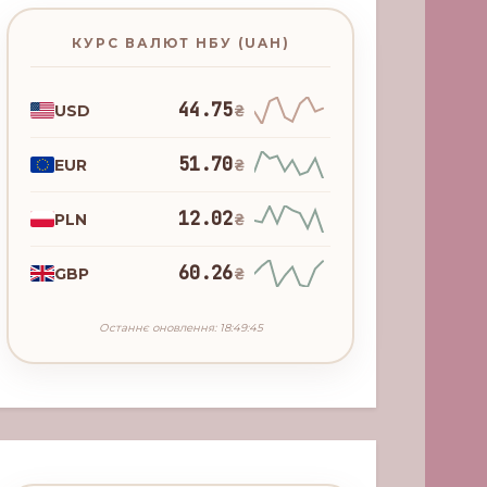
КУРС ВАЛЮТ НБУ (UAH)
44.75
USD
₴
51.70
EUR
₴
12.02
PLN
₴
60.26
GBP
₴
Останнє оновлення: 18:49:45