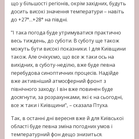
що у більшості регіонів, окрім західних, будуть
досить високі значення температури – навіть
до +27°…+28° на півдні.
"І така погода буде утримуватися практично
весь тиждень, до суботи. В суботу ще також
можуть бути високі показники. І для Київщини
також. Але очікуємо, що все ж таки ось на
вихідних, в суботу-неділю, вже буде певна
перебудова синоптичних процесів. Надійде
вже активніший атмосферний фронт з
північного заходу. І він вже повинен буде
досягнути, за розрахунками, які є на сьогодні,
все ж таки і Київщини", – сказала Птуха.
Так, в останні дні вересня вже й для Київської
області буде певна зміна погодних умов і
температурний фон дещо знизиться.