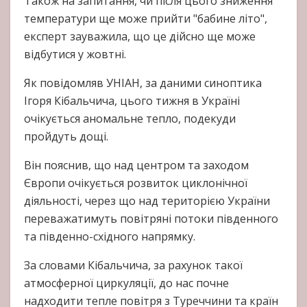
Також на запитання, чи після цього зниження
температури ще може прийти "бабине літо",
експерт зауважила, що це дійсно ще може
відбутися у жовтні.
Як повідомляв УНІАН, за даними синоптика
Ігоря Кібальчича, цього тижня в Україні
очікується аномальне тепло, подекуди
пройдуть дощі.
Він пояснив, що над центром та заходом
Європи очікується розвиток циклонічної
діяльності, через що над територією України
переважатимуть повітряні потоки південного
та південно-східного напрямку.
За словами Кібальчича, за рахунок такої
атмосферної циркуляції, до нас почне
надходити тепле повітря з Туреччини та країн