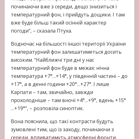
починаючи вже з середи, дещо знизиться і
температурний фон, і прийдуть дощики. І там
вже буде більш такий осінній характер
погоди", – сказала Птуха.
Водночас на більшості іншої території України
температурний фон залишатиметься досить
високим. "Найближчі три дні у нас
температурний фон буде в межах: нічна
температура +7°…+14°, у південній частині – до
+17°, а в денні години +20°…+27°. І лише
Карпати – там, звичайно, завжди
прохолодніше – там вночі +4°…+9°, вдень +15°
…+19°", – розповіла синоптик.
Вона пояснила, що такі контрасти будуть
зумовлені тим, що із заходу, починаючи з
середи, впливатимуть атмосферні фронти,