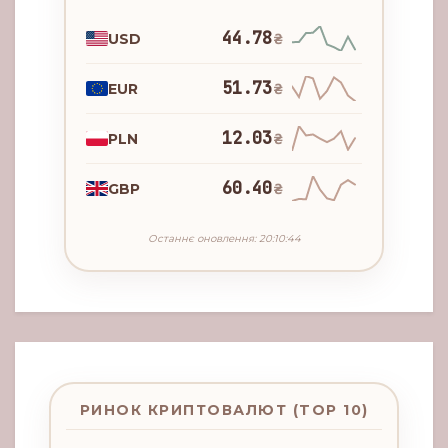
44.78
USD
₴
51.73
EUR
₴
12.03
PLN
₴
60.40
GBP
₴
Останнє оновлення: 20:10:44
РИНОК КРИПТОВАЛЮТ (TOP 10)