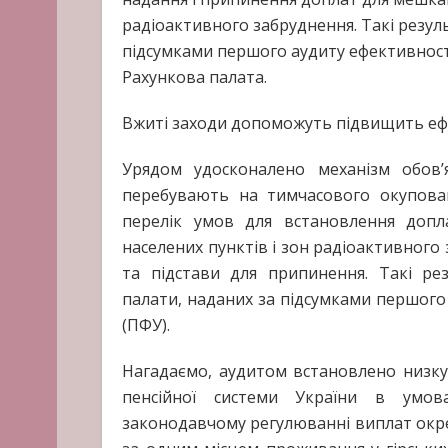
радіоактивного забруднення. Такі резул
підсумками першого аудиту ефективност
Рахункова палата.
Вжиті заходи допоможуть підвищить еф
Урядом удосконалено механізм обов’яз
перебувають на тимчасового окупова
перелік умов для встановлення допл
населених пунктів і зон радіоактивного
та підстави для припинення. Такі ре
палати, наданих за підсумками першого
(ПФУ).
Нагадаємо, аудитом встановлено низку
пенсійної системи України в умов
законодавчому регулюванні виплат окре