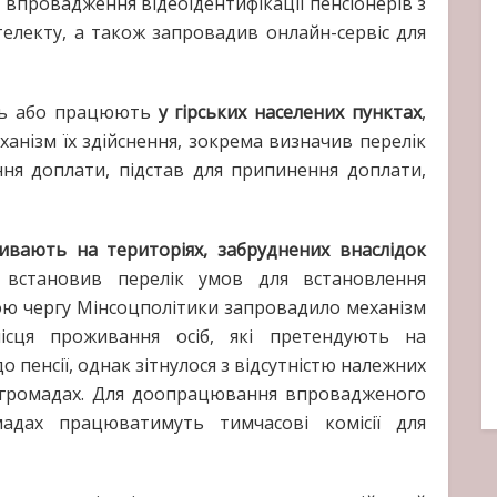
 впровадження відеоідентифікації пенсіонерів з
електу, а також запровадив онлайн-сервіс для
ть або працюють
у гірських населених пунктах
,
нізм їх здійснення, зокрема визначив перелік
ня доплати, підстав для припинення доплати,
ивають на територіях, забруднених внаслідок
 встановив перелік умов для встановлення
вою чергу Мінсоцполітики запровадило механізм
ісця проживання осіб, які претендують на
пенсії, однак зітнулося з відсутністю належних
 громадах. Для доопрацювання впровадженого
адах працюватимуть тимчасові комісії для