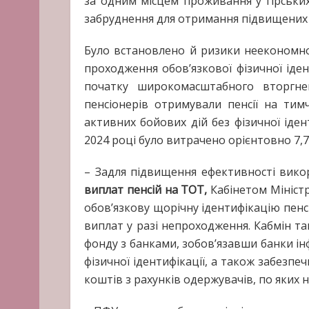
за одним місцем проживання у гірських
забруднення для отримання підвищених
Було встановлено й ризики неекономн
проходження обов’язкової фізичної ідент
початку широкомасштабного вторгне
пенсіонерів отримували пенсії на тим
активних бойових дій без фізичної іден
2024 році було витрачено орієнтовно 7,7 
– Задля підвищення ефективності вик
виплат пенсій на ТОТ,
Кабінетом Мініст
обов’язкову щорічну ідентифікацію пенс
виплат у разі непроходження. Кабмін та
фонду з банками, зобов’язавши банки 
фізичної ідентифікації, а також забез
коштів з рахунків одержувачів, по яких 