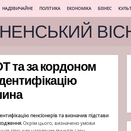
НАДЗВИЧАЙНЕ
ПОЛІТИКА
ЕКОНОМІКА
БІЗНЕС
КУЛЬ
ВНЕНСЬКИЙ ВІС
ОТ та за кордоном
ідентифікацію
шина
ентифікацію пенсіонерів та визначив підстави
оходження.
Окрім цього, визначено умови
ів гірських населених пунктів і зон