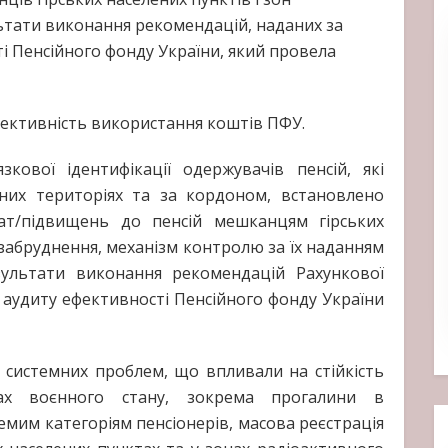
ьтати виконання рекомендацій, наданих за
і Пенсійного фонду України, який провела
ективність використання коштів ПФУ.
кової ідентифікації одержувачів пенсій, які
них територіях та за кордоном, встановлено
ат/підвищень до пенсій мешканцям гірських
 забруднення, механізм контролю за їх наданням
зультати виконання рекомендацій Рахункової
 аудиту ефективності Пенсійного фонду України
 системних проблем, що впливали на стійкість
ах воєнного стану, зокрема прогалини в
мим категоріям пенсіонерів, масова реєстрація