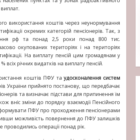
 населених пунктах та у зонах радіоактивного
 виплат.
ого використання коштів через неунормування
ифікації окремих категорій пенсіонерів. Так, з
ння рф та понад 2,5 роки понад 800 тис.
часово окупованих територіях і на територіях
тифікації. На виплату пенсій цим громадянам у
% всіх річних видатків на виплату пенсій.
ористання коштів ПФУ та
удосконалення систем
рів України прийнято постанову, що передбачає
іонерів та визначає підстави для припинення їм
кож вніс зміни до порядку взаємодії Пенсійного
інформувати ПФУ про проходження пенсіонерами
печивши можливість повернення до ПФУ залишків
не проводились операції понад рік.