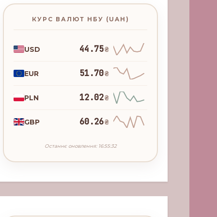
КУРС ВАЛЮТ НБУ (UAH)
44.75
USD
₴
51.70
EUR
₴
12.02
PLN
₴
60.26
GBP
₴
Останнє оновлення: 16:55:32