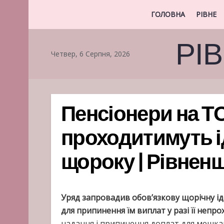
ГОЛОВНА
РІВНЕ
РІ
Четвер, 6 Серпня, 2026
Пенсіонери на Т
проходитимуть 
щороку | Рівнен
Уряд запровадив обов’язкову щорічну ід
для припинення їм виплат у разі її непр
надання і припинення доплат для мешканц