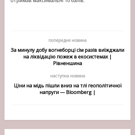
отримав максимальні 10 балів.
попередня новина
За минулу добу вогнеборці сім разів виїжджали
на ліквідацію пожеж в екосистемах |
Рівненшина
наступна новина
Ціни на мідь пішли вниз на тлі геополітичної
напруги — Bloomberg |