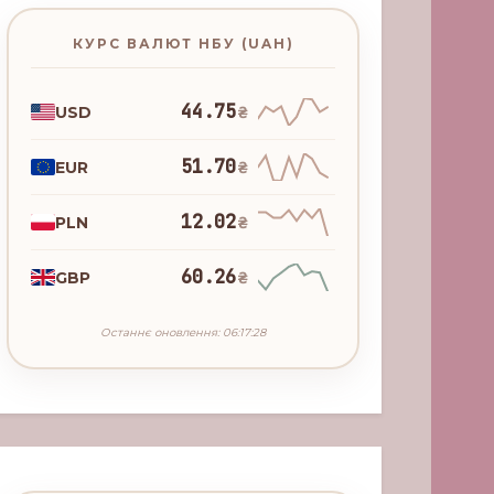
КУРС ВАЛЮТ НБУ (UAH)
44.75
USD
₴
51.70
EUR
₴
12.02
PLN
₴
60.26
GBP
₴
Останнє оновлення: 06:17:28