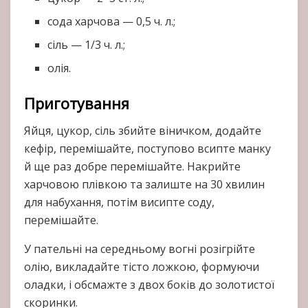
сода харчова — 0,5 ч. л.;
сіль — 1/3 ч. л.;
олія.
Приготування
Яйця, цукор, сіль збийте віничком, додайте
кефір, перемішайте, поступово всипте манку
й ще раз добре перемішайте. Накрийте
харчовою плівкою та залиште на 30 хвилин
для набухання, потім висипте соду,
перемішайте.
У пательні на середньому вогні розігрійте
олію, викладайте тісто ложкою, формуючи
оладки, і обсмажте з двох боків до золотистої
скоринки.