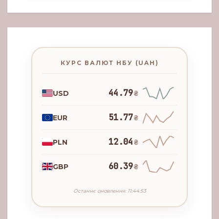
КУРС ВАЛЮТ НБУ (UAH)
44.79
USD
₴
51.77
EUR
₴
12.04
PLN
₴
60.39
GBP
₴
Останнє оновлення: 11:44:53