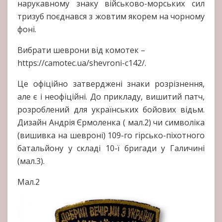
нарукавному знаку військово-морських сил
тризуб поєднався з жовтим якорем на чорному
фоні.
Вибрати шеврони від комотек –
https://camotec.ua/shevroni-c142/.
Це офіційно затверджені знаки розрізнення,
але є і неофіційні. До прикладу, вишитий патч,
розроблений для українських бойових відьм.
Дизайн Андрія Єрмоленка ( мал.2) чи символіка
(вишивка на шевроні) 109-го гірсько-піхотного
батальйону у складі 10-ї бригади у Галичині
(мал.3).
Мал.2