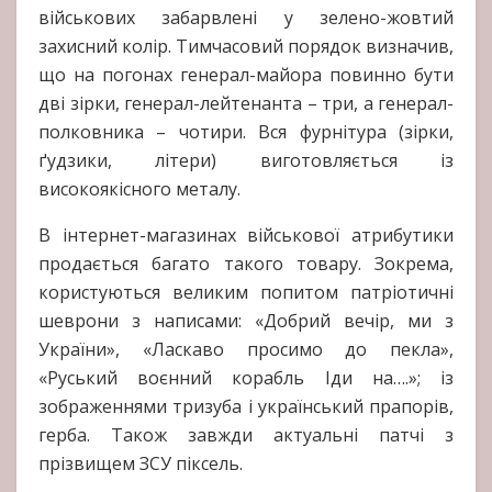
військових забарвлені у зелено-жовтий
захисний колір. Тимчасовий порядок визначив,
що на погонах генерал-майора повинно бути
дві зірки, генерал-лейтенанта – три, а генерал-
полковника – чотири. Вся фурнітура (зірки,
ґудзики, літери) виготовляється із
високоякісного металу.
В інтернет-магазинах військової атрибутики
продається багато такого товару. Зокрема,
користуються великим попитом патріотичні
шеврони з написами: «Добрий вечір, ми з
України», «Ласкаво просимо до пекла»,
«Руський воєнний корабль Іди на….»; із
зображеннями тризуба і український прапорів,
герба. Також завжди актуальні патчі з
прізвищем ЗСУ піксель.