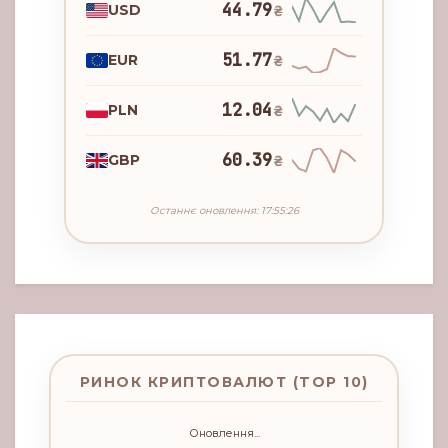
44.79
USD
₴
51.77
EUR
₴
12.04
PLN
₴
60.39
GBP
₴
Останнє оновлення: 17:55:26
РИНОК КРИПТОВАЛЮТ (TOP 10)
Оновлення...