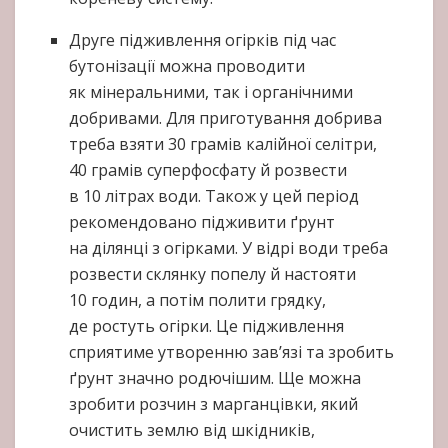
Друге підживлення огірків під час
бутонізації можна проводити
як мінеральними, так і органічними
добривами. Для приготування добрива
треба взяти 30 грамів калійної селітри,
40 грамів суперфосфату й розвести
в 10 літрах води. Також у цей період
рекомендовано підживити ґрунт
на ділянці з огірками. У відрі води треба
розвести склянку попелу й настояти
10 годин, а потім полити грядку,
де ростуть огірки. Це підживлення
сприятиме утворенню зав’язі та зробить
ґрунт значно родючішим. Ще можна
зробити розчин з марганцівки, який
очистить землю від шкідників,