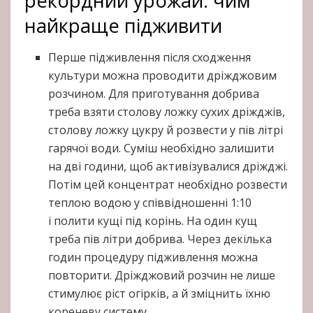
рекордний урожай: чим
найкраще підживити
Перше підживлення після сходження
культури можна проводити дріжджовим
розчином. Для приготування добрива
треба взяти столову ложку сухих дріжджів,
столову ложку цукру й розвести у пів літрі
гарячої води. Суміш необхідно залишити
на дві години, щоб активізувалися дріжджі.
Потім цей концентрат необхідно розвести
теплою водою у співвідношенні 1:10
і полити кущі під корінь. На один кущ
треба пів літри добрива. Через декілька
годин процедуру підживлення можна
повторити. Дріжджовий розчин не лише
стимулює ріст огірків, а й зміцнить їхню
кореневу систему.