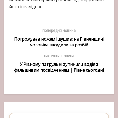
його інвалідності.
попередня новина
Погрожував ножем і душив: на Рівненщині
чоловіка засудили за розбій
наступна новина
У Рівному патрульні зупинили водія з
фальшивим посвідченням | Рівне сьогодні