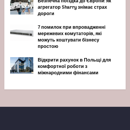
Безпечна поїздка до Європи: як
агрегатор Sharry знімає страх
дороги
7 помилок при впровадженні
мережевих комутаторів, які
можуть коштувати бізнесу
простою
Відкрити рахунок в Польщі для
комфортної роботи з
міжнародними фінансами