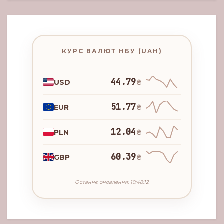
КУРС ВАЛЮТ НБУ (UAH)
44.79
USD
₴
51.77
EUR
₴
12.04
PLN
₴
60.39
GBP
₴
Останнє оновлення: 19:48:12