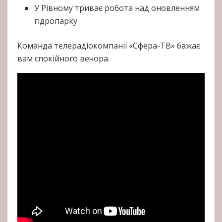
У Рівному триває робота над оновленням
гідропарку
Команда телерадіокомпанії «Сфера-ТВ» бажає
вам спокійного вечора.