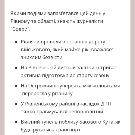
Якими подіями запам’ятався цей день у
Рівному та області, знають журналісти
“Сфери”.
Рівняни провели в останню дорогу
військового, який майже рік вважався
зниклим безвісти
На Рівненській дитячій залізниці триває
активна підготовка до старту сезону
На Острожчині суперечка між чоловіками
переросла у різанину
У Рівненському районі внаслідок ДТП
тяжко травмувався неповнолітній
Виїзний тунель поблизу Басового Кута: як
буде рухатись транспорт