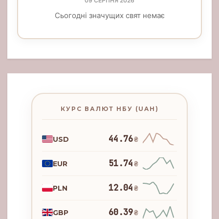
09 СЕРПНЯ 2026
Сьогодні значущих свят немає
КУРС ВАЛЮТ НБУ (UAH)
44.76
USD
₴
51.74
EUR
₴
12.04
PLN
₴
60.39
GBP
₴