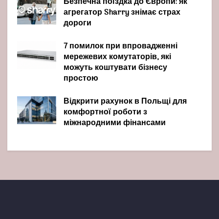
Безпечна поїздка до Європи: як
агрегатор Sharry знімає страх
дороги
7 помилок при впровадженні
мережевих комутаторів, які
можуть коштувати бізнесу
простою
Відкрити рахунок в Польщі для
комфортної роботи з
міжнародними фінансами