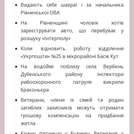
Видають себе шахраї і за начальника
Рівненської ОВА
На Рівненщині чоловік хотів
зареєструвати авто, що перебуває у
розшуку «Інтерполу»
Коли відновить роботу відділення
«Укрпошти» №25 в мікрорайоні Басів Кут
На водоймі поблизу села Вербень
Дубенського району інспектори
рибоохоронного патруля викрили
браконьєра
Ветерани, члени їх сімей та родин
загиблих захисників можуть отримати
грошову компенсацію на придбання
житла
Кожну п’ятницю у Будинку Ветеранів у