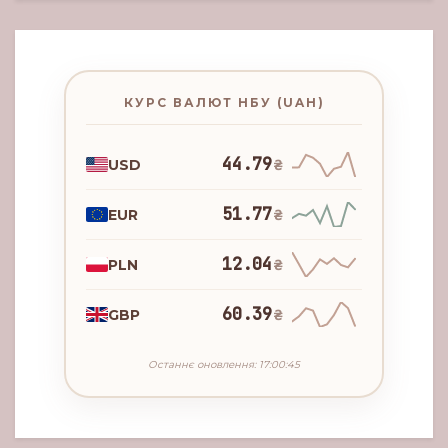
КУРС ВАЛЮТ НБУ (UAH)
44.79
USD
₴
51.77
EUR
₴
12.04
PLN
₴
60.39
GBP
₴
Останнє оновлення: 17:00:45