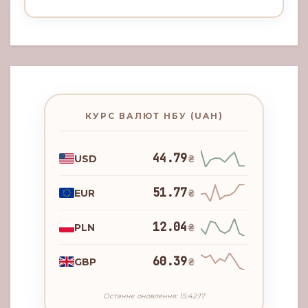
КУРС ВАЛЮТ НБУ (UAH)
44.79
USD
₴
51.77
EUR
₴
12.04
PLN
₴
60.39
GBP
₴
Останнє оновлення: 15:42:17