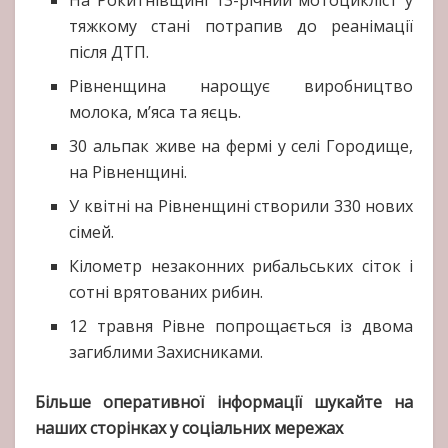
На Рокитнівщині 13-річний мотоцикліст у
тяжкому стані потрапив до реанімації
після ДТП.
Рівненщина нарощує виробництво
молока, м’яса та яєць.
30 альпак живе на фермі у селі Городище,
на Рівненщині.
У квітні на Рівненщині створили 330 нових
сімей.
Кілометр незаконних рибальських сіток і
сотні врятованих рибин.
12 травня Рівне попрощається із двома
загиблими Захисниками.
Більше оперативної інформації шукайте на
наших сторінках у соціальних мережах