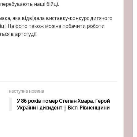
 перебувають наші бійці.
мака, яка відвідала виставку-конкурс дитячого
Ніці. На фото також можна побачити роботи
ься в артстудії.
наступна новина
У 86 років помер Степан Хмара, Герой
України і дисидент | Вісті Рівненщини