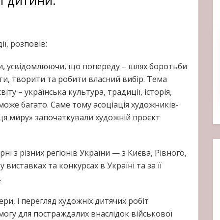
ї, розповів:
ни, усвідомлюючи, що попереду – шлях боротьби
ити, творити та робити власний вибір. Тема
іту – українська культура, традиції, історія,
може багато. Саме тому асоціація художників-
иця миру» започаткували художній проєкт
ні з різних регіонів України — з Києва, Рівного,
у виставках та конкурсах в Україні та за її
.
ри, і перегляд художніх дитячих робіт
могу для постраждалих внаслідок військової