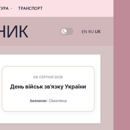
ТУРА
ТРАНСПОРТ
НИК
EN
RU
UK
08 СЕРПНЯ 2026
День військ зв’язку України
Іменини:
Омеляна