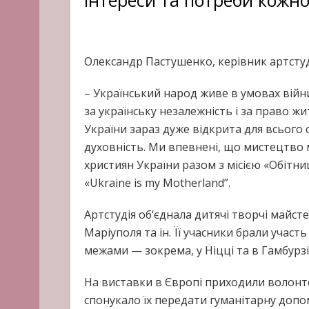
Олександр Пастушенко, керівник артстуді
– Український народ живе в умовах вій
за українську незалежність і за право ж
України зараз дуже відкрита для всього св
духовність. Ми впевнені, що мистецтво 
християн України разом з місією «Обітн
«Ukraine is my Motherland”.
Артстудія об‘єднала дитячі творчі майстер
Маріуполя та ін. Її учасники брали участь 
межами — зокрема, у Ніцці та в Гамбурзі
На виставки в Європі приходили волонте
спонукало їх передати гуманітарну допо