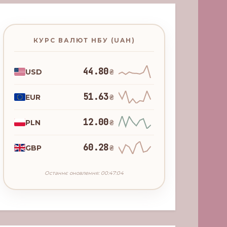
КУРС ВАЛЮТ НБУ (UAH)
44.80
USD
₴
51.63
EUR
₴
12.00
PLN
₴
60.28
GBP
₴
Останнє оновлення: 00:47:04