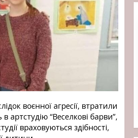
лідок воєнної агресії, втратили
ь в артстудію “Веселкові барви”,
студії враховуються здібності,
ї дитини.