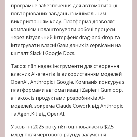
програмне забезпечення для автоматизації
повторюваних завдань із мінімальним
використанням коду. Платформа дозволяє
компаніям налаштовувати робочі процеси
через візуальний інтерфейс drag-and-drop та
інтегрувати власні бази даних із сервісами на
кшталт Slack і Google Docs.
Також n8n надає інструменти для створення
власних AI-агентів із використанням моделей
OpenAI, Anthropic і Google. Компанія конкурує з
платформами автоматизації Zapier і Gumloop,
а також із продуктами розробників AI-
моделей, зокрема Claude Cowork від Anthropic
та AgentKit від OpenAI.
У жовтні 2025 року n8n оцінювалася в $2,5
млрд після чергового раунду залучення