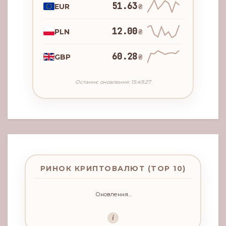
51.63
EUR
₴
12.00
PLN
₴
60.28
GBP
₴
Останнє оновлення: 15:49:27
РИНОК КРИПТОВАЛЮТ (TOP 10)
Оновлення...
i