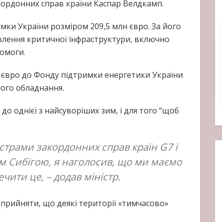
кордонних справ країни Каспар Велдкамп.
ки України розміром 209,5 млн євро. За його
влення критичної інфраструктури, включно
помоги.
н євро до Фонду підтримки енергетики України
ного обладнання.
до однієї з найсуворіших зим, і для того “щоб
істрами закордонних справ країн G7 і
м Сибігою, я наголосив, що ми маємо
чити це, – додав міністр.
 прийняти, що деякі території «тимчасово»