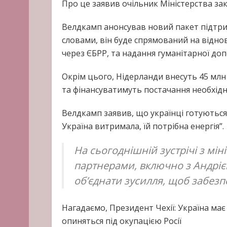
Про це заявив очільник Міністерства за
Велдкамп анонсував новий пакет підтрим
словами, він буде спрямований на відно
через ЄБРР, та надання гуманітарної до
Окрім цього, Нідерланди внесуть 45 мл
та фінансуватимуть постачання необхід
Велдкамп заявив, що українці готуються 
Україна витримала, їй потрібна енергія”.
На сьогоднішній зустрічі з мін
партнерами, включно з Андріє
об’єднати зусилля, щоб забезпе
Нагадаємо, Президент Чехії: Україна має
опиняться під окупацією Росії