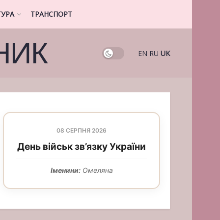
ТУРА
ТРАНСПОРТ
НИК
EN
RU
UK
08 СЕРПНЯ 2026
День військ зв’язку України
Іменини:
Омеляна