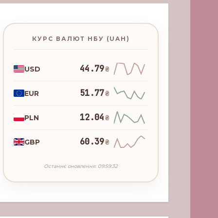
КУРС ВАЛЮТ НБУ (UAH)
44.79
USD
₴
51.77
EUR
₴
12.04
PLN
₴
60.39
GBP
₴
Останнє оновлення: 09:59:32