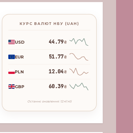
КУРС ВАЛЮТ НБУ (UAH)
44.79
USD
₴
51.77
EUR
₴
12.04
PLN
₴
60.39
GBP
₴
Останнє оновлення: 12:41:45