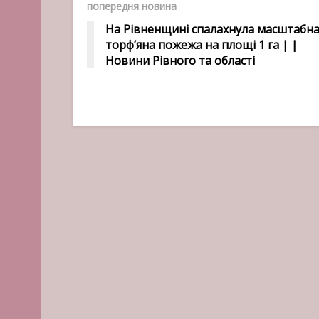
попередня новина
На Рівненщині спалахнула масштабн
торф’яна пожежа на площі 1 га | |
Новини Рівного та області