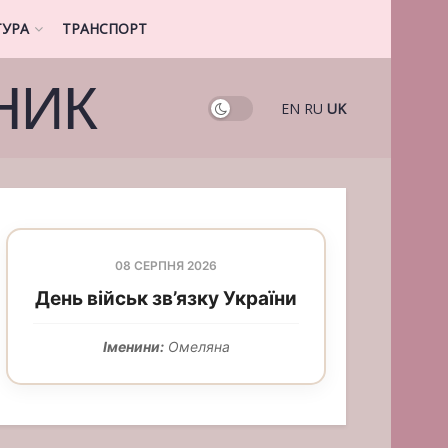
ТУРА
ТРАНСПОРТ
НИК
EN
RU
UK
08 СЕРПНЯ 2026
День військ зв’язку України
Іменини:
Омеляна