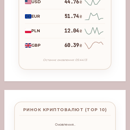
44.76
USD
₴
51.74
EUR
₴
12.04
PLN
₴
60.39
GBP
₴
Останнє оновлення: 05:44:13
РИНОК КРИПТОВАЛЮТ (TOP 10)
Оновлення...