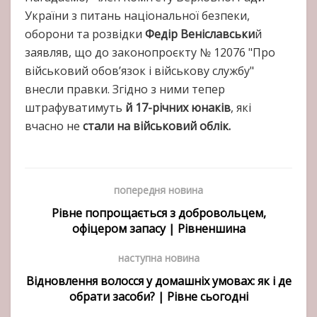
України з питань національної безпеки,
оборони та розвідки
Федір Веніславськи
й
заявляв, що до законопроєкту № 12076 "Про
військовий обов’язок і військову службу"
внесли правки. Згідно з ними тепер
штрафуватимуть
й 17-річних юнаків
, які
вчасно не
стали на військовий облік.
попередня новина
Рівне попрощається з добровольцем,
офіцером запасу | Рівненшина
наступна новина
Відновлення волосся у домашніх умовах: як і де
обрати засоби? | Рівне сьогодні