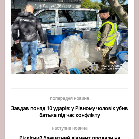
попередня новина
Завдав понад 10 ударів: у Рівному чоловік убив
батька під час конфлікту
наступна новина
Рідкісний блакитний діамант продали на