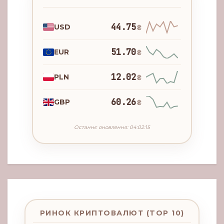
44.75
USD
₴
51.70
EUR
₴
12.02
PLN
₴
60.26
GBP
₴
Останнє оновлення: 04:02:15
РИНОК КРИПТОВАЛЮТ (TOP 10)