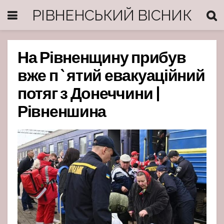
РІВНЕНСЬКИЙ ВІСНИК
На Рівненщину прибув
вже п`ятий евакуаційний
потяг з Донеччини |
Рівненшина