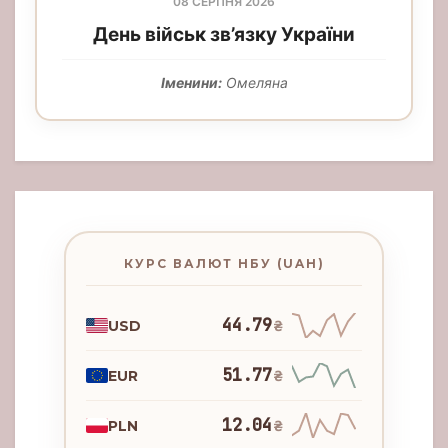
08 СЕРПНЯ 2026
День військ зв’язку України
Іменини:
Омеляна
КУРС ВАЛЮТ НБУ (UAH)
44.79
USD
₴
51.77
EUR
₴
12.04
PLN
₴