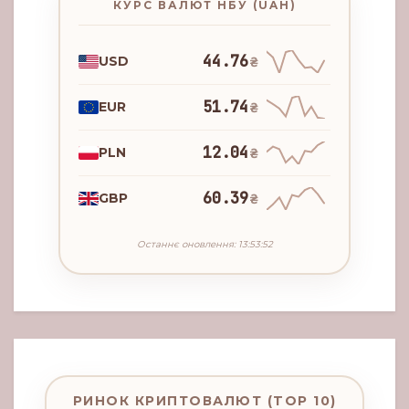
КУРС ВАЛЮТ НБУ (UAH)
44.76
USD
₴
51.74
EUR
₴
12.04
PLN
₴
60.39
GBP
₴
Останнє оновлення: 13:53:52
РИНОК КРИПТОВАЛЮТ (TOP 10)