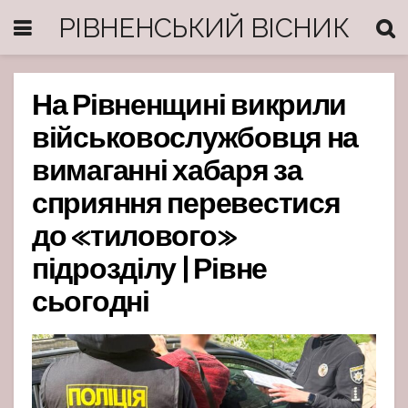
РІВНЕНСЬКИЙ ВІСНИК
На Рівненщині викрили
військовослужбовця на
вимаганні хабаря за
сприяння перевестися
до «тилового»
підрозділу | Рівне
сьогодні