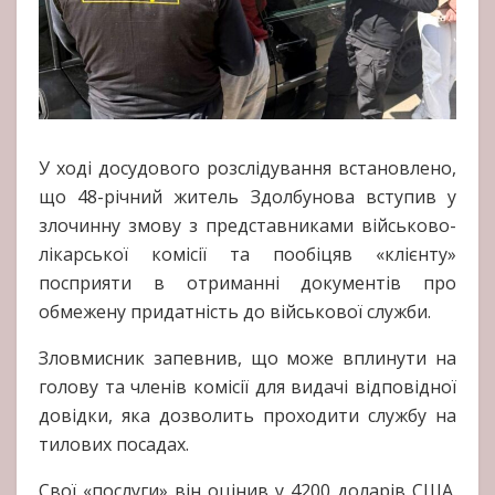
У ході досудового розслідування встановлено,
що 48-річний житель Здолбунова вступив у
злочинну змову з представниками військово-
лікарської комісії та пообіцяв «клієнту»
посприяти в отриманні документів про
обмежену придатність до військової служби.
Зловмисник запевнив, що може вплинути на
голову та членів комісії для видачі відповідної
довідки, яка дозволить проходити службу на
тилових посадах.
Свої «послуги» він оцінив у 4200 доларів США.