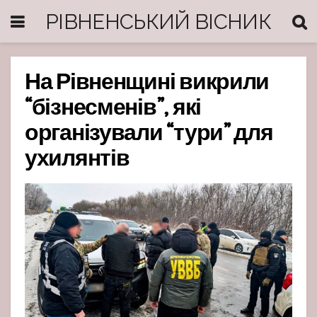
РІВНЕНСЬКИЙ ВІСНИК
На Рівненщині викрили
“бізнесменів”, які
організували “тури” для
ухилянтів