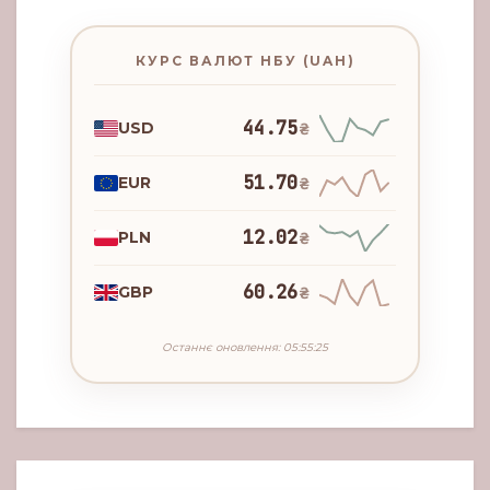
КУРС ВАЛЮТ НБУ (UAH)
44.75
USD
₴
51.70
EUR
₴
12.02
PLN
₴
60.26
GBP
₴
Останнє оновлення: 05:55:25