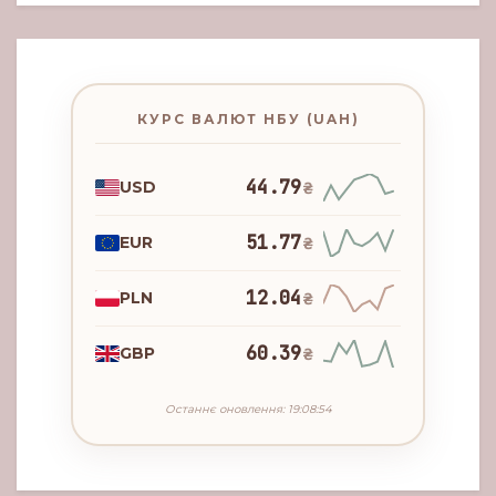
КУРС ВАЛЮТ НБУ (UAH)
44.79
USD
₴
51.77
EUR
₴
12.04
PLN
₴
60.39
GBP
₴
Останнє оновлення: 19:08:54