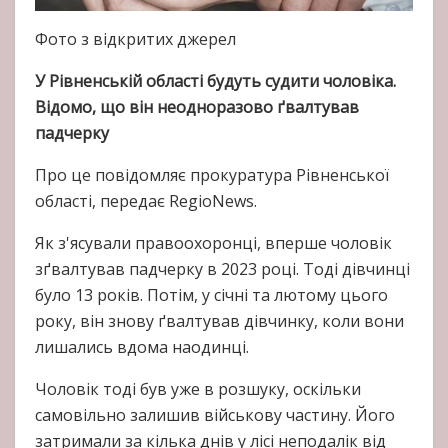
Фото з відкритих джерел
У Рівненській області будуть судити чоловіка.
Відомо, що він неодноразово ґвалтував
падчерку
Про це повідомляє прокуратура Рівненської
області, передає RegioNews.
Як з'ясували правоохоронці, вперше чоловік
зґвалтував падчерку в 2023 році. Тоді дівчинці
було 13 років. Потім, у січні та лютому цього
року, він знову ґвалтував дівчинку, коли вони
лишались вдома наодинці.
Чоловік тоді був уже в розшуку, оскільки
самовільно залишив військову частину. Його
затримали за кілька днів у лісі неподалік від