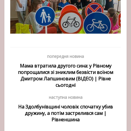
попередня новина
Мама втратила другого сина: у Рівному
попрощалися зі зниклим безвісти воїном
Дмитром Лапшиновим (ВІДЕО) | Рівне
сьогодні
наступна новина
На Здолбунівщині чоловік спочатку убив
дружину, а потім застрелився сам |
Рівненшина