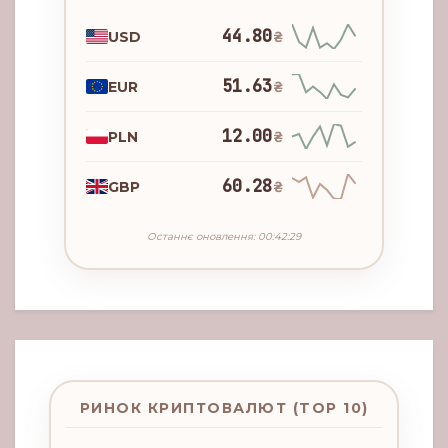
44.80
USD
₴
51.63
EUR
₴
12.00
PLN
₴
60.28
GBP
₴
Останнє оновлення: 00:42:29
РИНОК КРИПТОВАЛЮТ (TOP 10)