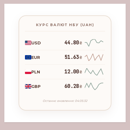
КУРС ВАЛЮТ НБУ (UAH)
44.80
USD
₴
51.63
EUR
₴
12.00
PLN
₴
60.28
GBP
₴
Останнє оновлення: 04:05:32