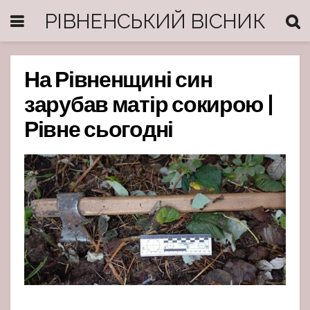
РІВНЕНСЬКИЙ ВІСНИК
На Рівненщині син
зарубав матір сокирою |
Рівне сьогодні