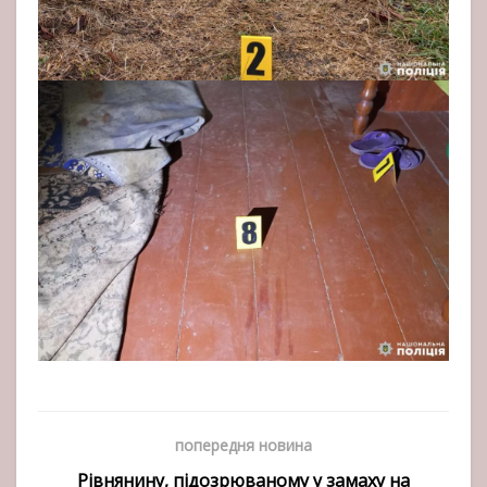
попередня новина
Рівнянину, підозрюваному у замаху на