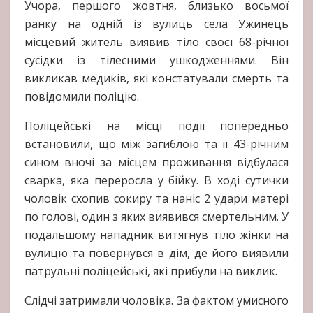
Учора, першого жовтня, близько восьмої
ранку на одній із вулиць села Ужинець
місцевий житель виявив тіло своєї 68-річної
сусідки із тілесними ушкодженнями. Він
викликав медиків, які констатували смерть та
повідомили поліцію.
Поліцейські на місці події попередньо
встановили, що між загиблою та її 43-річним
сином вночі за місцем проживання відбулася
сварка, яка переросла у бійку. В ході сутички
чоловік схопив сокиру та наніс 2 удари матері
по голові, один з яких виявився смертельним. У
подальшому нападник витягнув тіло жінки на
вулицю та повернувся в дім, де його виявили
патрульні поліцейські, які прибули на виклик.
Слідчі затримали чоловіка. За фактом умисного