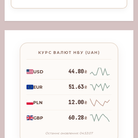
КУРС ВАЛЮТ НБУ (UAH)
44.80
USD
₴
51.63
EUR
₴
12.00
PLN
₴
60.28
GBP
₴
Останнє оновлення: 04:53:07