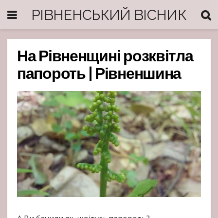
РІВНЕНСЬКИЙ ВІСНИК
На Рівненщині розквітла
папороть | Рівненшина