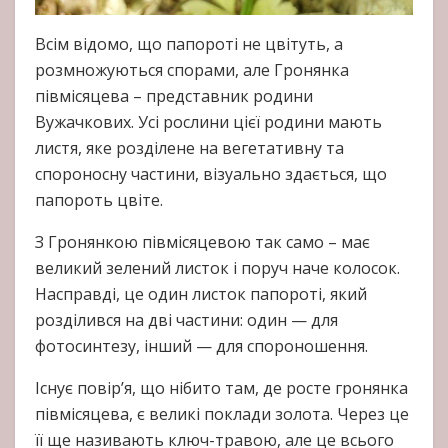
Всім відомо, що папороті не цвітуть, а
розмножуються спорами, але Гронянка
півмісяцева – представник родини
Вужачкових. Усі рослини цієї родини мають
листя, яке розділене на вегетативну та
спороносну частини, візуально здається, що
папороть цвіте.
З Гронянкою півмісяцевою так само – має
великий зелений листок і поруч наче колосок.
Насправді, це один листок папороті, який
розділився на дві частини: один — для
фотосинтезу, інший — для спороношення.
Існує повір’я, що нібито там, де росте гронянка
півмісяцева, є великі поклади золота. Через це
її ще називають ключ-травою, але це всього