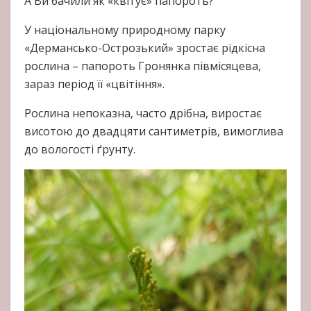
А Ви бачили як «квітує» папороть?
У національному природному парку
«Дермансько-Острозький» зростає рідкісна
рослина – папороть Гронянка півмісяцева,
зараз період її «цвітіння».
Рослина непоказна, часто дрібна, виростає
висотою до двадцяти сантиметрів, вимоглива
до вологості ґрунту.