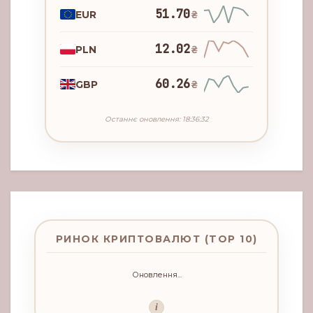
51.70
EUR
₴
12.02
PLN
₴
60.26
GBP
₴
Останнє оновлення: 18:36:32
РИНОК КРИПТОВАЛЮТ (TOP 10)
Оновлення...
i