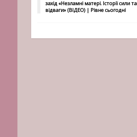
захід «Незламні матері. Історії сили та
відваги» (ВІДЕО) | Рівне сьогодні