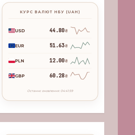
КУРС ВАЛЮТ НБУ (UAH)
44.80
USD
₴
51.63
EUR
₴
12.00
PLN
₴
60.28
GBP
₴
Останнє оновлення: 04:41:59