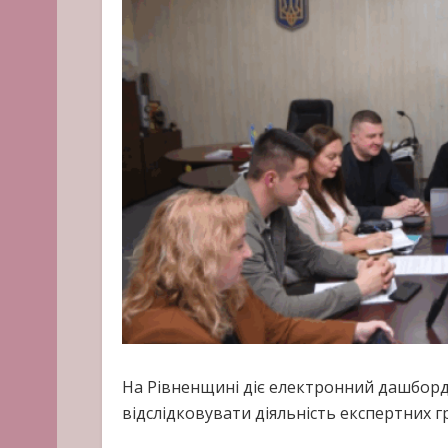
На Рівненщині діє електронний дашборд,
відслідковувати діяльність експертних г