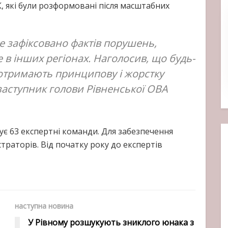
, які були розформовані після масштабних
е зафіксовано фактів порушень,
е в інших регіонах. Наголосив, що будь-
отримають принципову і жорстку
заступник голови Рівненської ОВА
ує 63 експертні команди. Для забезпечення
страторів. Від початку року до експертів
наступна новина
У Рівному розшукують зниклого юнака з