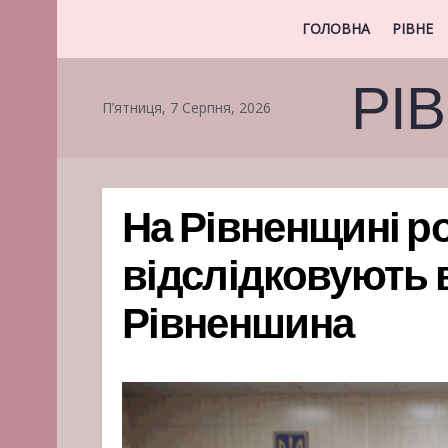
ГОЛОВНА
РІВНЕ
РІ
П’ятниця, 7 Серпня, 2026
На Рівненщині р
відслідковують 
Рівненшина