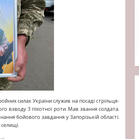
йних силах України служив на посаді стрільця-
ного взводу 3 піхотної роти. Мав звання солдата.
онання бойового завдання у Запорізькій області.
 селищі.