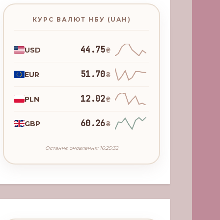
КУРС ВАЛЮТ НБУ (UAH)
44.75
USD
₴
51.70
EUR
₴
12.02
PLN
₴
60.26
GBP
₴
Останнє оновлення: 16:25:32