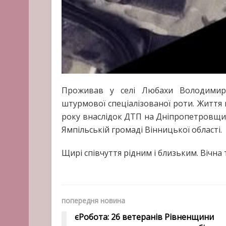
Проживав у селі Любахи Володимир
штурмової спеціалізованої роти. Життя 
року внаслідок ДТП на Дніпропетровщин
Ямпільській громаді Вінницької області.
Щирі співчуття рідним і близьким. Вічна 
попередня новина
єРобота: 26 ветеранів Рівненщини