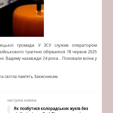
ецької громади. У ЗСУ служив оператором
військового трагічно обірвалося 18 червня 2025
і. Вадиму назавжди 24 роки… Поховали воїна у
та світла пам’ять Захисникам.
наступна новина
Як позбутися колорадських жуків без