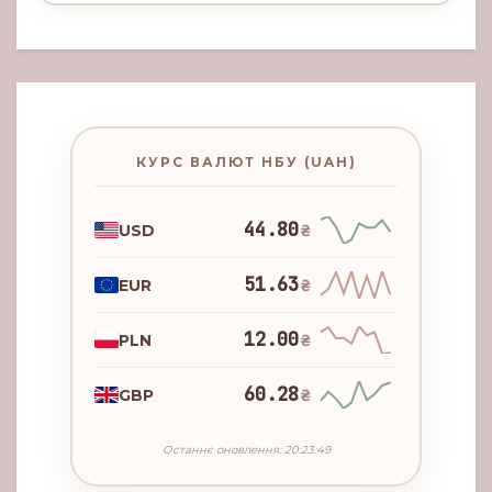
КУРС ВАЛЮТ НБУ (UAH)
44.80
USD
₴
51.63
EUR
₴
12.00
PLN
₴
60.28
GBP
₴
Останнє оновлення: 20:23:49