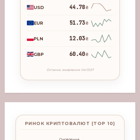
44.78
USD
₴
51.73
EUR
₴
12.03
PLN
₴
60.40
GBP
₴
Останнє оновлення: 04:13:57
РИНОК КРИПТОВАЛЮТ (TOP 10)
Оновлення...