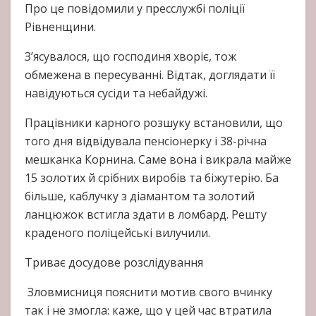
Про це повідомили у пресслужбі поліції
Рівненщини.
З’ясувалося, що господиня хворіє, тож
обмежена в пересуванні. Відтак, доглядати її
навідуються сусіди та небайдужі.
Працівники карного розшуку встановили, що
того дня відвідувала пенсіонерку і 38-річна
мешканка Корнина. Саме вона і викрала майже
15 золотих й срібних виробів та біжутерію. Ба
більше, каблучку з діамантом та золотий
ланцюжок встигла здати в ломбард. Решту
краденого поліцейські вилучили.
Триває досудове розслідування
Зловмисниця пояснити мотив свого вчинку
так і не змогла: каже, що у цей час втратила