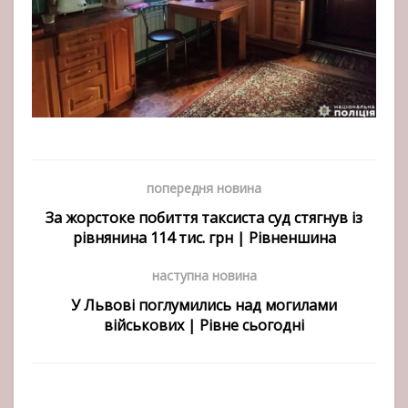
попередня новина
За жорстоке побиття таксиста суд стягнув із
рівнянина 114 тис. грн | Рівненшина
наступна новина
У Львові поглумились над могилами
військових | Рівне сьогодні